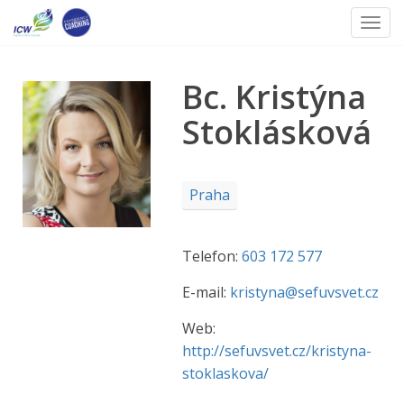
Toggl
Skip
to
Bc. Kristýna
content
Stoklásková
Praha
Telefon:
603 172 577
E-mail:
kristyna@sefuvsvet.cz
Web:
http://sefuvsvet.cz/kristyna-
stoklaskova/